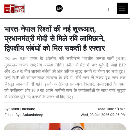
EN
भारत-नेपाल रिश्तों की नई शुरूआत,
प्रधानमंत्री मोदी से मिले रवि लामिछाने,
द्विपक्षीय संबंधों को मिल सकती है रफ्तार
"Know BJP" पहल के अंतर्गत, रवि लामिछाने भारतीय जनता पार्टी (BJP)
मुख्यालय जाकर राष्ट्रीय अध्यक्ष नितिन नबीन से भेंट भी कर चुके हैं, जहां BJP
और RSP के बीच आपसी संबंधों को और अधिक सुदृढ़ बनाने के विषय पर चर्चा हुई।
उन्हें BJP की संगठनात्मक संरचना के बारे में, शीर्ष स्तर से लेकर बूथ स्तर तक
विस्तृत जानकारी दी गई। इसके अतिरिक्त सदस्यता विस्तार, उम्मीदवारों के चयन
की प्रक्रिया और BJP का अपने जमीनी स्तर के कार्यकर्ताओं के साथ गहरे जुड़ाव
से संबंधित पूछे गए प्रश्नों के उत्तर भी दिए गए।
By :
Mihir Dhekane
Read Time :
3
min
Edited By :
Aakashdeep
Wed, 03 Jun 2026 05:56 PM