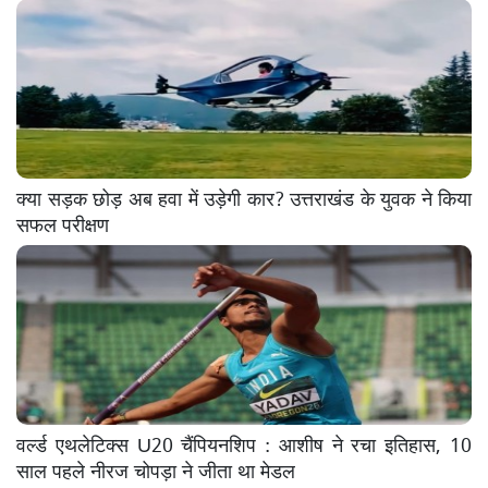
क्या सड़क छोड़ अब हवा में उड़ेगी कार? उत्तराखंड के युवक ने किया
सफल परीक्षण
वर्ल्ड एथलेटिक्स U20 चैंपियनशिप : आशीष ने रचा इतिहास, 10
साल पहले नीरज चोपड़ा ने जीता था मेडल