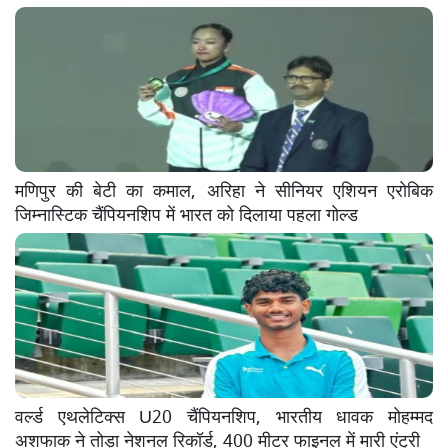
मणिपुर की बेटी का कमाल, अरिहा ने सीनियर एशियन एरोबिक
जिम्नास्टिक चैंपियनशिप में भारत को दिलाया पहला गोल्ड
वर्ल्ड एथलेटिक्स U20 चैंपियनशिप, भारतीय धावक मोहम्मद
अशफाक ने तोड़ा नेशनल रिकॉर्ड, 400 मीटर फाइनल में मारी एंट्री