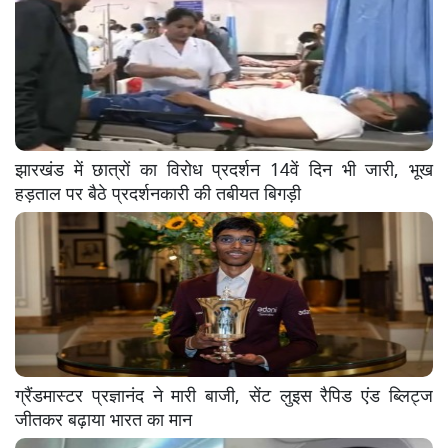
झारखंड में छात्रों का विरोध प्रदर्शन 14वें दिन भी जारी, भूख
हड़ताल पर बैठे प्रदर्शनकारी की तबीयत बिगड़ी
ग्रैंडमास्टर प्रज्ञानंद ने मारी बाजी, सेंट लुइस रैपिड एंड ब्लिट्ज
जीतकर बढ़ाया भारत का मान