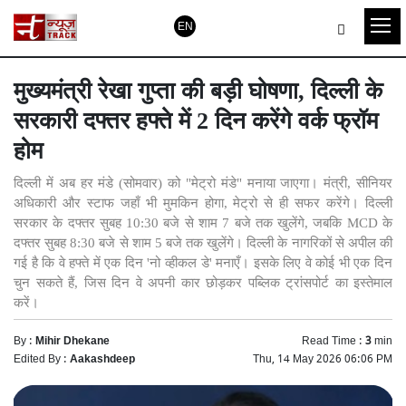
EN
मुख्यमंत्री रेखा गुप्ता की बड़ी घोषणा, दिल्ली के
सरकारी दफ्तर हफ्ते में 2 दिन करेंगे वर्क फ्रॉम
होम
दिल्ली में अब हर मंडे (सोमवार) को "मेट्रो मंडे" मनाया जाएगा। मंत्री, सीनियर
अधिकारी और स्टाफ जहाँ भी मुमकिन होगा, मेट्रो से ही सफर करेंगे। दिल्ली
सरकार के दफ्तर सुबह 10:30 बजे से शाम 7 बजे तक खुलेंगे, जबकि MCD के
दफ्तर सुबह 8:30 बजे से शाम 5 बजे तक खुलेंगे। दिल्ली के नागरिकों से अपील की
गई है कि वे हफ्ते में एक दिन 'नो व्हीकल डे' मनाएँ। इसके लिए वे कोई भी एक दिन
चुन सकते हैं, जिस दिन वे अपनी कार छोड़कर पब्लिक ट्रांसपोर्ट का इस्तेमाल
करें।
By :
Mihir Dhekane
Read Time :
3
min
Edited By :
Aakashdeep
Thu, 14 May 2026 06:06 PM