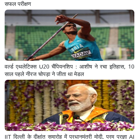
सफल परीक्षण
वर्ल्ड एथलेटिक्स U20 चैंपियनशिप : आशीष ने रचा इतिहास, 10
साल पहले नीरज चोपड़ा ने जीता था मेडल
IIT दिल्ली के दीक्षांत समारोह में प्रधानमंत्री मोदी, परम प्रज्ञा AI