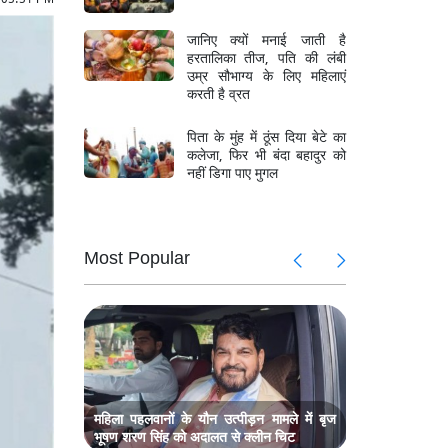
जानिए क्यों मनाई जाती है
हरतालिका तीज, पति की लंबी
उम्र सौभाग्य के लिए महिलाएं
करती है व्रत
पिता के मुंह में ठूंस दिया बेटे का
कलेजा, फिर भी बंदा बहादुर को
नहीं डिगा पाए मुगल
Most Popular
 हमले में
जम्मू-कश्मी
छत्तीसगढ़ के
ें अनोखा
राम मंदिर 
ादव
प्रदर्शन, सा
 की मौत,
भिवंडी में 
मलबे में लोग
महिला पहलवानों के यौन उत्पीड़न मामले में बृज
भूषण शरण सिंह को अदालत से क्लीन चिट