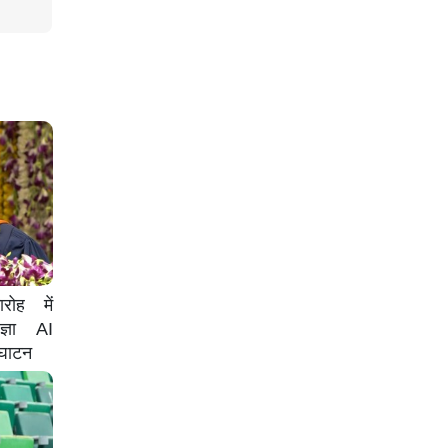
रोह में
ज्ञा AI
्घाटन