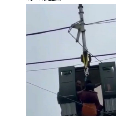
महिला प
भूषण शर