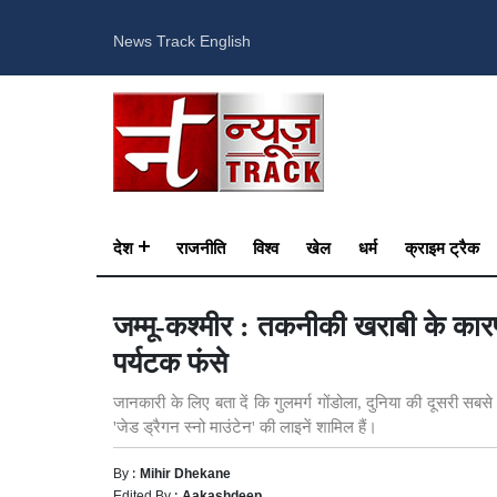
News Track English
देश
राजनीति
विश्व
खेल
धर्म
क्राइम ट्रैक
जम्मू-कश्मीर : तकनीकी खराबी के कारण '
पर्यटक फंसे
जानकारी के लिए बता दें कि गुलमर्ग गोंडोला, दुनिया की दूसरी सबस
'जेड ड्रैगन स्नो माउंटेन' की लाइनें शामिल हैं।​
By :
Mihir Dhekane
Edited By :
Aakashdeep