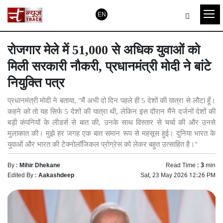
EN
रोजगार मेले में 51,000 से अधिक युवाओं को
मिली सरकारी नौकरी, प्रधानमंत्री मोदी ने बांटे
नियुक्ति पत्र
प्रधानमंत्री मोदी ने बताया, "मैं अभी दो दिन पहले ही 5 देशों की यात्रा से लौटा हूँ।
कहने को तो यह सिर्फ 5 देशों की यात्रा थी, लेकिन इस दौरान मैंने दर्जनों देशों की
बड़ी कंपनियों के लीडर्स से बात की, उनके साथ विस्तार से चर्चा की और उनसे
मुलाकात की। मुझे हर जगह एक बात समान रूप से महसूस हुई। दुनिया भारत के
युवाओं और भारत की टेक्नोलॉजिकल प्रोग्रेस को लेकर बहुत उत्साहित है।"
By :
Mihir Dhekane
Read Time :
3
min
Edited By :
Aakashdeep
Sat, 23 May 2026 12:26 PM