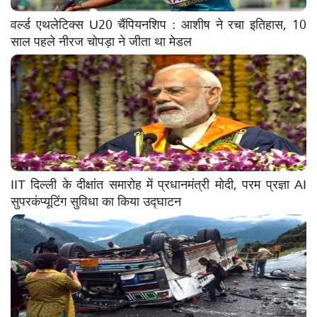
वर्ल्ड एथलेटिक्स U20 चैंपियनशिप : आशीष ने रचा इतिहास, 10
साल पहले नीरज चोपड़ा ने जीता था मेडल
IIT दिल्ली के दीक्षांत समारोह में प्रधानमंत्री मोदी, परम प्रज्ञा AI
सुपरकंप्यूटिंग सुविधा का किया उद्घाटन