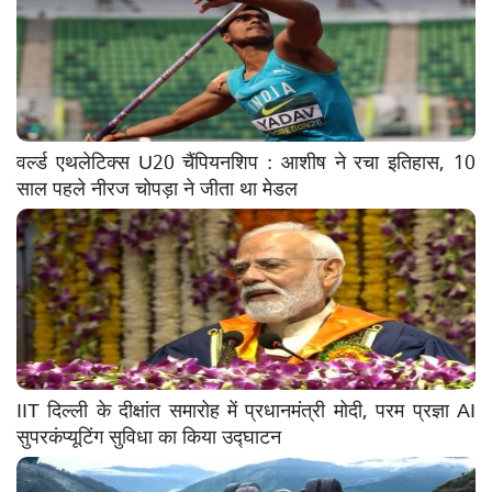
वर्ल्ड एथलेटिक्स U20 चैंपियनशिप : आशीष ने रचा इतिहास, 10
साल पहले नीरज चोपड़ा ने जीता था मेडल
IIT दिल्ली के दीक्षांत समारोह में प्रधानमंत्री मोदी, परम प्रज्ञा AI
सुपरकंप्यूटिंग सुविधा का किया उद्घाटन