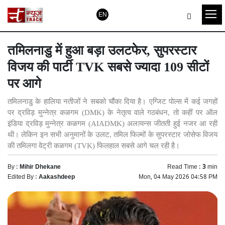
EN
तमिलनाडु में हुआ बड़ा उलटफेर, सुपरस्टार
विजय की पार्टी TVK सबसे ज्यादा 109 सीटों
पर आगे
तमिलनाडु के हालिया नतीजों ने सबको चौंका दिया है। एग्जिट पोल्स में कई जगहों
पर द्रविड़ मुन्नेत्र कळगम (DMK) के नेतृत्व वाले गठबंधन, तो कहीं पर ऑल
इंडिया द्रविड़ मुन्नेत्र कळगम (AIADMK) अलायन्स जीतती हुई नजर आ रही
थी। लेकिन इन सभी अनुमानों के उलट, तमिल फिल्मों के सुपरस्टार जोसेफ विजय
की तमिलगा वेट्री कळगम (TVK) फिलहाल सबसे आगे चल रही है।
By :
Mihir Dhekane
Read Time :
3
min
Edited By :
Aakashdeep
Mon, 04 May 2026 04:58 PM