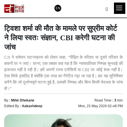
EN
ट्विशा शर्मा की मौत के मामले पर सुप्रीम कोर्ट
ने लिया स्वतः संज्ञान, CBI करेगी घटना की
जांच
CJI ने वर्तमान घटनाक्रम को लेकर कहा, "पीड़ित के परिवार या दूसरे परिवार के
बयानों पर न जाएं। वरना, एक तबका कह रहा है कि न्यायपालिका निष्पक्ष सुनवाई की
इजाजत नहीं दे रही है। हमें अपनी राज्य एजेंसियों या CBI पर कोई शक नहीं है।
ऐसा सिर्फ इसलिए है क्योंकि एक तरह का नैरेटिव गढ़ा जा रहा है। हम यह सुनिश्चित
करेंगे कि जो दुर्भाग्यपूर्ण घटना हुई है, उसकी निष्पक्ष और बिना किसी भेदभाव के जांच
हो।"
By :
Mihir Dhekane
Read Time :
3
min
Edited By :
Aakashdeep
Mon, 25 May 2026 02:48 PM