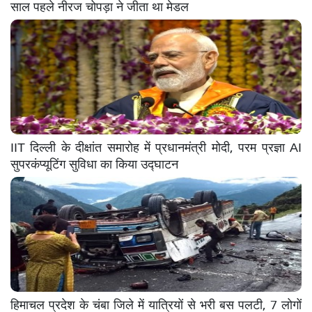
साल पहले नीरज चोपड़ा ने जीता था मेडल
IIT दिल्ली के दीक्षांत समारोह में प्रधानमंत्री मोदी, परम प्रज्ञा AI
सुपरकंप्यूटिंग सुविधा का किया उद्घाटन
हिमाचल प्रदेश के चंबा जिले में यात्रियों से भरी बस पलटी, 7 लोगों