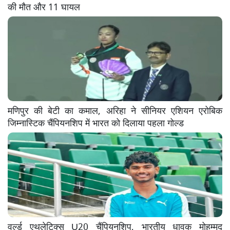
की मौत और 11 घायल
मणिपुर की बेटी का कमाल, अरिहा ने सीनियर एशियन एरोबिक
जिम्नास्टिक चैंपियनशिप में भारत को दिलाया पहला गोल्ड
वर्ल्ड एथलेटिक्स U20 चैंपियनशिप, भारतीय धावक मोहम्मद