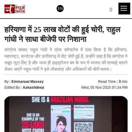
EN
हरियाणा में 25 लाख वोटों की हुई चोरी, राहुल
गांधी ने साधा बीजेपी पर निशाना
कांग्रेस सांसद राहुल गांधी ने प्रेस कॉन्फ्रेंस में दावा किया है कि हरियाणा,
महाराष्ट्र, कर्नाटक और छत्तीसगढ़ में वोट चोरी हुई है, उन्होंने कहा है कि कांग्रेस ने
सबूत जुटा लिए है और जल्द ही हाइड्रोजन बम के रूप में भाजपा की सच्चाई सामने
लेकर आएंगे राहुल गांधी ने इसे लोकतंत्र और अधिकारों की चोरी बताया।
By :
Emmanual Massey
Read Time :
3
min
Edited By :
Aakashdeep
Wed, 05 Nov 2025 01:34 PM