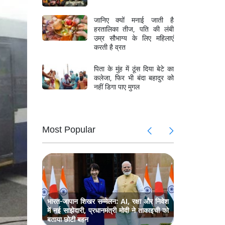
जानिए क्यों मनाई जाती है
हरतालिका तीज, पति की लंबी
उम्र सौभाग्य के लिए महिलाएं
करती है व्रत
पिता के मुंह में ठूंस दिया बेटे का
कलेजा, फिर भी बंदा बहादुर को
नहीं डिगा पाए मुगल
Most Popular
ोदी, नेशनल
सेशेल्स के दौ
 शामिल
डे समारोह में
तबाही, 10
वेनेजुएला मे
जयशंकर की
दक्षिण कोरि
ंका
हजार से अधि
सहयोग पर
मुलाकात, त
चर्चा
भारत-जापान शिखर सम्मेलन: AI, रक्षा और निवेश
में नई साझेदारी, प्रधानमंत्री मोदी ने ताकाइची को
बताया छोटी बहन