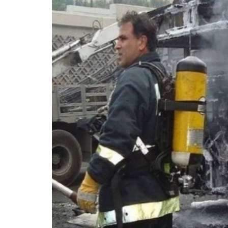
भारत-जा
में नई स
बताया छ