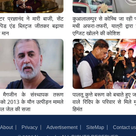
स्टर प्रज्ञानंद ने मारी बाजी, सेंट
कुआलालम्पुर से कोच्चि जा रही फ्
ैपिड एंड ब्लिट्ज जीतकर बढ़ाया
मची अफरा-तफरी, यात्री द्वारा 
 मान
एग्जिट खोलने की कोशिश
 मैगजीन के संस्थापक तरूण
पालतू कुत्ते बरूण को बचाते हुए ज
को 2013 के यौन उत्पीड़न मामले
वाले रिदिप के परिवार से मिले मु
साल जेल की सजा
हिमंत
About
Privacy
Advertisement
SiteMap
Contact us