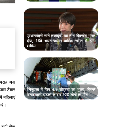
प्रधानमंत्री साने तकाइची का तीन दिवसीय भारत
दौरा, 16वें भारत-जापान वार्षिक समिट में होंगी
शामिल
उमराह अदा
ीजल टैंकर
वेनेज़ुएला में फिर 4.9 तीव्रता का भूकंप, पिछले
विनाशकारी झटकों के बाद 920 लोगों की मौत
ं महिलाएं
 थे।
। इसी बीच