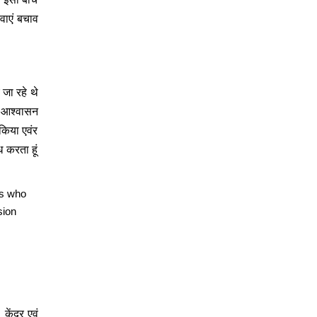
ेवाएं बचाव
 जा रहे थे
े आश्वासन
 किया एवंर
 करता हूं
ms who
sion
केंद्र एवं