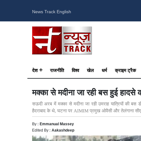
News Track English
देश
राजनीति
विश्व
खेल
धर्म
क्राइम ट्रैक
मक्का से मदीना जा रही बस हुई हादसे
सऊदी अरब में मक्का से मदीना जा रही उमराह यात्रियों की बस 
हैदराबाद के थे, घटना पर AIMIM प्रमुख ओवैसी और तेलंगाना सीएम र
By :
Emmanual Massey
Edited By :
Aakashdeep