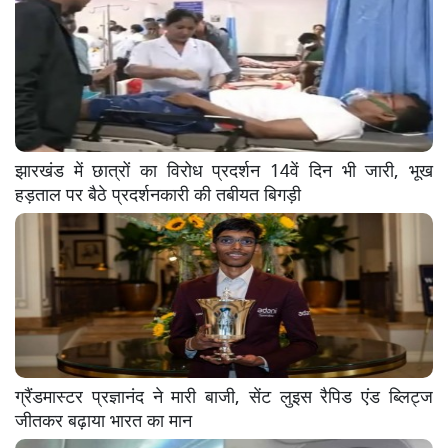
झारखंड में छात्रों का विरोध प्रदर्शन 14वें दिन भी जारी, भूख
हड़ताल पर बैठे प्रदर्शनकारी की तबीयत बिगड़ी
ग्रैंडमास्टर प्रज्ञानंद ने मारी बाजी, सेंट लुइस रैपिड एंड ब्लिट्ज
जीतकर बढ़ाया भारत का मान