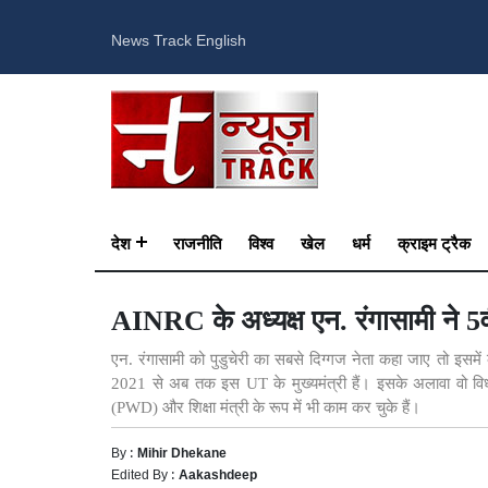
News Track English
देश
राजनीति
विश्व
खेल
धर्म
क्राइम ट्रैक
AINRC के अध्यक्ष एन. रंगासामी ने 5वीं 
एन. रंगासामी को पुडुचेरी का सबसे दिग्गज नेता कहा जाए तो इ
2021 से अब तक इस UT के मुख्यमंत्री हैं। इसके अलावा वो विधानस
(PWD) और शिक्षा मंत्री के रूप में भी काम कर चुके हैं।
By :
Mihir Dhekane
Edited By :
Aakashdeep