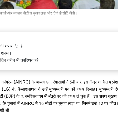
टनचावडी और मंगलम सीटों से चुनाव लड़ा और दोनों ही सीटें जीती।
ध पर धर्मेंद्र प्रधान ने तोड़ी चुप्पी, कहा
ंधी छात्रों को बना रहे है राजनीतिक मोहरा
पद की शपथ दिलाई।
ी
शपथ।
 नितिन नबीन भी उपस्थित रहे।
दर्शनकारियों पर कार्रवाई के खिलाफ
ंग्रेस (AINRC) के अध्यक्ष एन. रंगासामी ने 5वीं बार, इस केंद्र शासित प्रदे
ंत्री आवास के बाहर राहुल गांधी और
का प्रदर्शन
ाल (LG) के. कैलाशनाथन ने उन्हें मुख्यमंत्री पद की शपथ दिलाई। मुख्यमंत्री रं
टी (BJP) के ए. नमस्सिवायम भी मंत्री पद की शपथ ले चुके हैं। इस शपथ ग्रहण स
के चुनावों में AINRC ने 16 सीटों पर चुनाव लड़ा था, जिनमें उन्हें 12 पर जीत 
ल की थी।