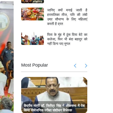
जानिए क्यों मनाई जाती है
हरतालिका तीज, पति की लंबी
उम्र सौभाग्य के लिए महिलाएं
करती है व्रत
पिता के मुंह में ठूंस दिया बेटे का
कलेजा, फिर भी बंदा बहादुर को
नहीं डिगा पाए मुगल
ल मिलन,
मॉनसून सत
Most Popular
ज नेता भी
प्रधानमंत्र
संबोधित,
प्रधानमंत्र
रहे मौजूद
्टिव होने
मॉनसून और म
पर दिया जोर
म बैठक,
राजनाथ सि
मानसून सत्र
केंद्रीय मंत्री डॉ. जितेंद्र सिंह ने लोकसभा में पेश
किया सार्वजनिक परीक्षा संशोधन विधेयक