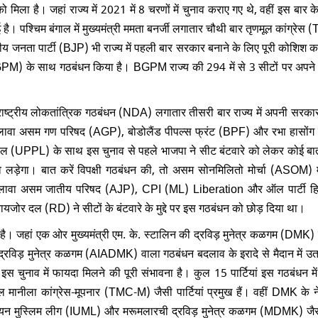
 मिला है। जहां राज्य में 2021 में 8 चरणों में चुनाव कराए गए थे, वहीं इस बार 
 है। पश्चिम बंगाल में मुख्यमंत्री ममता बनर्जी लगातार चौथी बार तृणमूल कांग्रे
रतीय जनता पार्टी (BJP) भी राज्य में पहली बार सरकार बनाने के लिए पूरी कोशिश क
(BGPM) के साथ गठबंधन किया है। BGPM राज्य की 294 में से 3 सीटों पर अपने 
 राष्ट्रीय लोकतांत्रिक गठबंधन (NDA) लगातार तीसरी बार राज्य में अपनी सरकार
के अलावा असम गण परिषद (AGP), बोडोलैंड पीपल्स फ्रंट (BPF) और रभा हासोंग
बरल (UPPL) के साथ इस चुनाव से पहले भाजपा ने सीट बंटवारे को लेकर कोई बा
गा। बात करें विपक्षी गठबंधन की, तो असम सोनमिलितो मोर्चा (ASOM) में 
के अलावा असम जातीय परिषद (AJP), CPI (ML) Liberation और ऑल पार्टी हि
ायजोर दल (RD) ने सीटों के बंटवारे के मुद्दे पर इस गठबंधन को छोड़ दिया था।
ै। जहां एक ओर मुख्यमंत्री एम. के. स्टालिन की द्रविड़ मुनेत्र कळगम (DMK) 
्रविड़ मुनेत्र कळगम (AIADMK) वाला गठबंधन बदलाव के इरादे से मैदान में उ
ं इस चुनाव में फायदा मिलने की पूरी संभावना है। कुल 15 पार्टियां इस गठबंधन में ह
 कांग्रेस-मूपनार (TMC-M) जैसी पार्टियां प्रमुख हैं। वहीं DMK के नेत
यूनियन मुस्लिम लीग (IUML) और मरूमलारची द्रविड़ मुनेत्र कळगम (MDMK) जैसी 