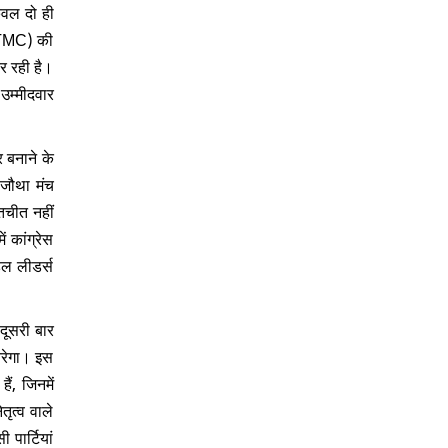
केवल दो ही
स (TMC) की
र रही है।
उम्मीदवार
 बनाने के
 जौथा मंच
तचीत नहीं
कांग्रेस
ल लीडर्स
दूसरी बार
तरेगा। इस
ैं, जिनमें
ृत्व वाले
पार्टियां