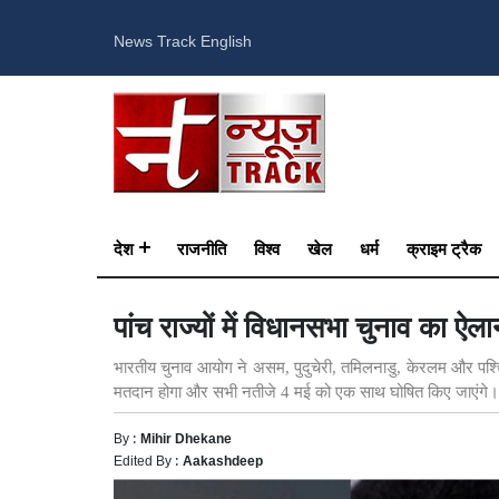
News Track English
देश
राजनीति
विश्व
खेल
धर्म
क्राइम ट्रैक
पांच राज्यों में विधानसभा चुनाव का ऐ
भारतीय चुनाव आयोग ने असम, पुदुचेरी, तमिलनाडु, केरलम और पश्चिम ब
मतदान होगा और सभी नतीजे 4 मई को एक साथ घोषित किए जाएंगे।
By :
Mihir Dhekane
Edited By :
Aakashdeep