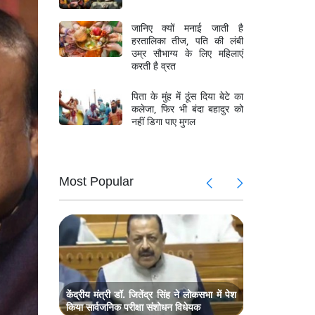
जानिए क्यों मनाई जाती है
हरतालिका तीज, पति की लंबी
उम्र सौभाग्य के लिए महिलाएं
करती है व्रत
पिता के मुंह में ठूंस दिया बेटे का
कलेजा, फिर भी बंदा बहादुर को
नहीं डिगा पाए मुगल
ल मिलन,
मॉनसून सत
Most Popular
ज नेता भी
प्रधानमंत्र
संबोधित,
प्रधानमंत्र
रहे मौजूद
्टिव होने
मॉनसून और म
पर दिया जोर
म बैठक,
राजनाथ सि
मानसून सत्र
केंद्रीय मंत्री डॉ. जितेंद्र सिंह ने लोकसभा में पेश
किया सार्वजनिक परीक्षा संशोधन विधेयक