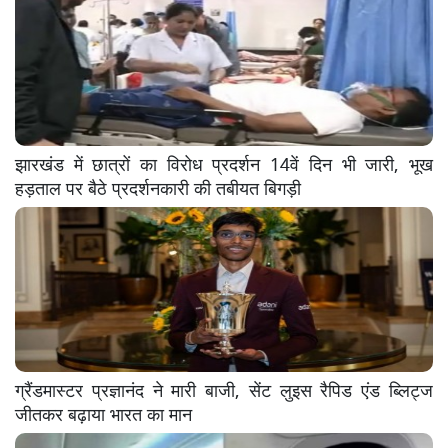
झारखंड में छात्रों का विरोध प्रदर्शन 14वें दिन भी जारी, भूख
हड़ताल पर बैठे प्रदर्शनकारी की तबीयत बिगड़ी
ग्रैंडमास्टर प्रज्ञानंद ने मारी बाजी, सेंट लुइस रैपिड एंड ब्लिट्ज
जीतकर बढ़ाया भारत का मान