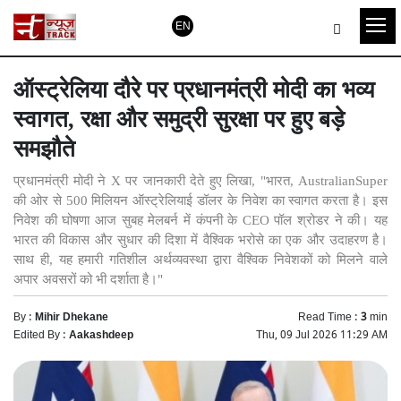
EN
ऑस्ट्रेलिया दौरे पर प्रधानमंत्री मोदी का भव्य
स्वागत, रक्षा और समुद्री सुरक्षा पर हुए बड़े
समझौते
प्रधानमंत्री मोदी ने X पर जानकारी देते हुए लिखा, "भारत, AustralianSuper
की ओर से 500 मिलियन ऑस्ट्रेलियाई डॉलर के निवेश का स्वागत करता है। इस
निवेश की घोषणा आज सुबह मेलबर्न में कंपनी के CEO पॉल श्रोडर ने की। यह
भारत की विकास और सुधार की दिशा में वैश्विक भरोसे का एक और उदाहरण है।
साथ ही, यह हमारी गतिशील अर्थव्यवस्था द्वारा वैश्विक निवेशकों को मिलने वाले
अपार अवसरों को भी दर्शाता है।"
By :
Mihir Dhekane
Read Time :
3
min
Edited By :
Aakashdeep
Thu, 09 Jul 2026 11:29 AM