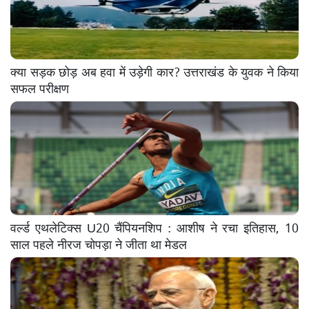
क्या सड़क छोड़ अब हवा में उड़ेगी कार? उत्तराखंड के युवक ने किया
सफल परीक्षण
वर्ल्ड एथलेटिक्स U20 चैंपियनशिप : आशीष ने रचा इतिहास, 10
साल पहले नीरज चोपड़ा ने जीता था मेडल