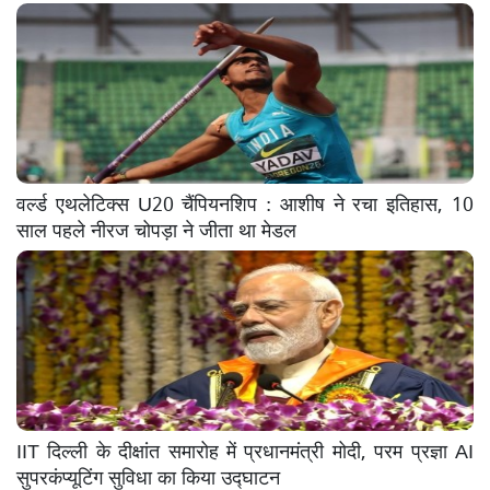
वर्ल्ड एथलेटिक्स U20 चैंपियनशिप : आशीष ने रचा इतिहास, 10
साल पहले नीरज चोपड़ा ने जीता था मेडल
IIT दिल्ली के दीक्षांत समारोह में प्रधानमंत्री मोदी, परम प्रज्ञा AI
सुपरकंप्यूटिंग सुविधा का किया उद्घाटन