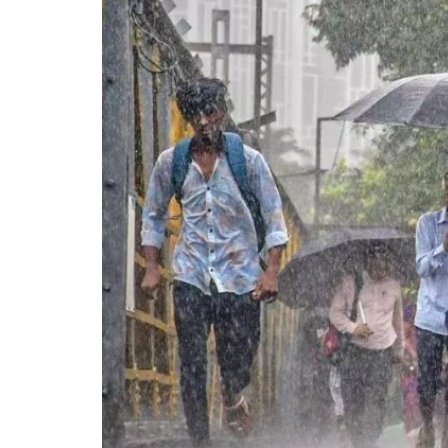
प्रधानमं
सीतारा
उद्घाटन