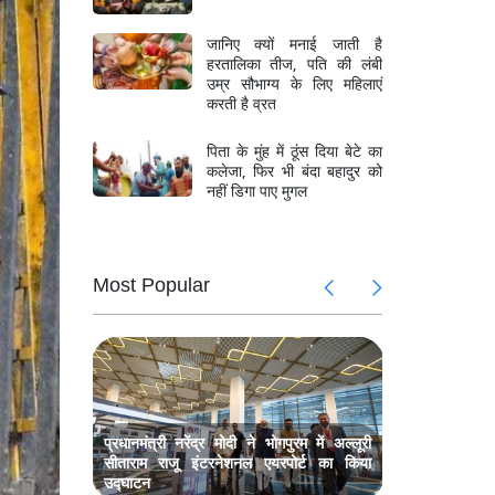
जानिए क्यों मनाई जाती है
हरतालिका तीज, पति की लंबी
उम्र सौभाग्य के लिए महिलाएं
करती है व्रत
पिता के मुंह में ठूंस दिया बेटे का
कलेजा, फिर भी बंदा बहादुर को
नहीं डिगा पाए मुगल
Most Popular
 की मौत,
भिवंडी में 
मलबे में लोग
ट में बड़ा
श्री राम जन
 सचिव
फेरबदल, जग
 पर छापा,
बंगाल में पू
28 करोड़ क
प्रधानमंत्री नरेंद्र मोदी ने भोगपुरम में अल्लूरी
सीताराम राजू इंटरनेशनल एयरपोर्ट का किया
उद्घाटन