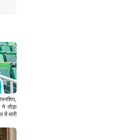
ियनशिप,
े तोड़ा
में मारी