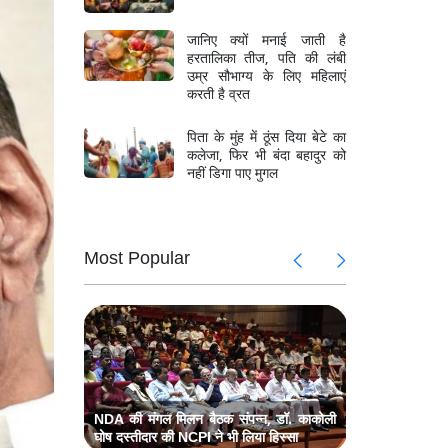
जानिए क्यों मनाई जाती है
हरतालिका तीज, पति की लंबी
उम्र सौभाग्य के लिए महिलाएं
करती है व्रत
पिता के मुंह में ठूंस दिया बेटे का
कलेजा, फिर भी बंदा बहादुर को
नहीं डिगा पाए मुगल
के खिलाफ
CJP प्रदर्
Most Popular
गांधी और
प्रधानमंत्
ल मिलन,
मॉनसून सत
कांग्रेस का प
ज नेता भी
प्रधानमंत्र
संबोधित,
प्रधानमंत्र
रहे मौजूद
्टिव होने
मॉनसून और म
पर दिया जोर
NDA की मंगल मिलन बैठक संपन्न, डॉ. काकोली
घोष दस्तीदार की NCPI ने भी लिया हिस्सा