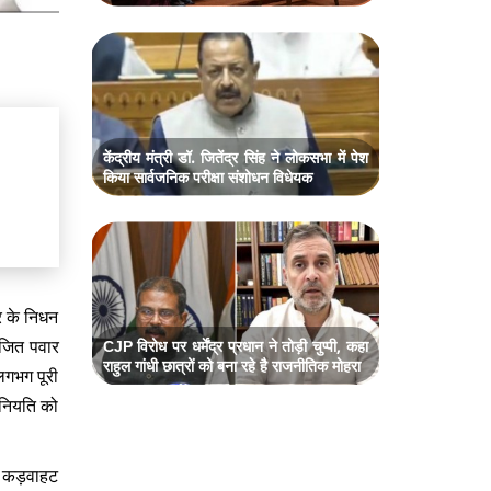
केंद्रीय मंत्री डॉ. जितेंद्र सिंह ने लोकसभा में पेश
किया सार्वजनिक परीक्षा संशोधन विधेयक
र के निधन
अजित पवार
CJP विरोध पर धर्मेंद्र प्रधान ने तोड़ी चुप्पी, कहा
राहुल गांधी छात्रों को बना रहे है राजनीतिक मोहरा
 लगभग पूरी
 नियति को
ीच कड़वाहट