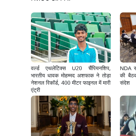
वर्ल्ड एथलेटिक्स U20 चैंपियनशिप,
NDA सां
भारतीय धावक मोहम्मद अशफाक ने तोड़ा
की बैठ
नेशनल रिकॉर्ड, 400 मीटर फाइनल में मारी
संदेश
एंट्री