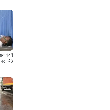
्शन 14वें
पर बैठे