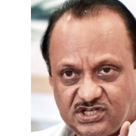
NDA की 
घोष दस्त