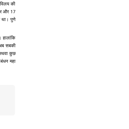
द विलय की
 पर और 17
 था। पुणे
। हालांकि
। अब सबकी
 अथवा कुछ
ठबंधन महा