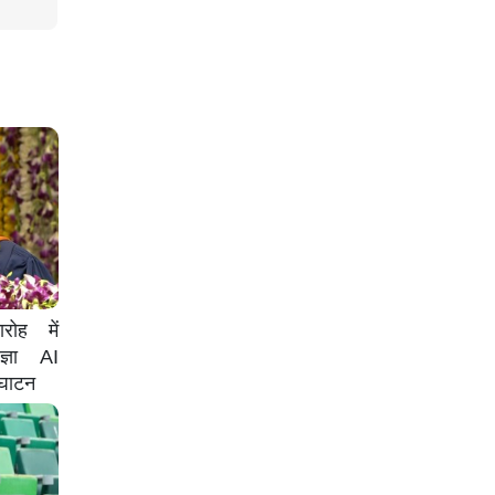
रोह में
ज्ञा AI
्घाटन