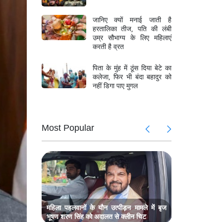
जानिए क्यों मनाई जाती है
हरतालिका तीज, पति की लंबी
उम्र सौभाग्य के लिए महिलाएं
करती है व्रत
पिता के मुंह में ठूंस दिया बेटे का
कलेजा, फिर भी बंदा बहादुर को
नहीं डिगा पाए मुगल
Most Popular
 हमले में
जम्मू-कश्मी
छत्तीसगढ़ के
ें अनोखा
राम मंदिर 
ादव
प्रदर्शन, सा
 की मौत,
भिवंडी में 
मलबे में लोग
महिला पहलवानों के यौन उत्पीड़न मामले में बृज
भूषण शरण सिंह को अदालत से क्लीन चिट