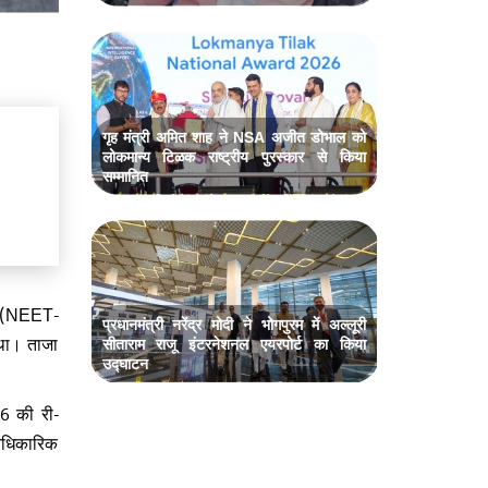
गृह मंत्री अमित शाह ने NSA अजीत डोभाल को
लोकमान्य टिळक राष्ट्रीय पुरस्कार से किया
सम्मानित
एट (NEET-
प्रधानमंत्री नरेंद्र मोदी ने भोगपुरम में अल्लूरी
 था। ताजा
सीताराम राजू इंटरनेशनल एयरपोर्ट का किया
उद्घाटन
6 की री-
 आधिकारिक