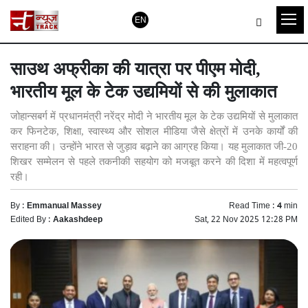
EN
साउथ अफ्रीका की यात्रा पर पीएम मोदी,
भारतीय मूल के टेक उद्यमियों से की मुलाकात
जोहान्सबर्ग में प्रधानमंत्री नरेंद्र मोदी ने भारतीय मूल के टेक उद्यमियों से मुलाकात
कर फिनटेक, शिक्षा, स्वास्थ्य और सोशल मीडिया जैसे क्षेत्रों में उनके कार्यों की
सराहना की। उन्होंने भारत से जुड़ाव बढ़ाने का आग्रह किया। यह मुलाकात जी-20
शिखर सम्मेलन से पहले तकनीकी सहयोग को मजबूत करने की दिशा में महत्वपूर्ण
रही।
By :
Emmanual Massey
Read Time :
4
min
Edited By :
Aakashdeep
Sat, 22 Nov 2025 12:28 PM