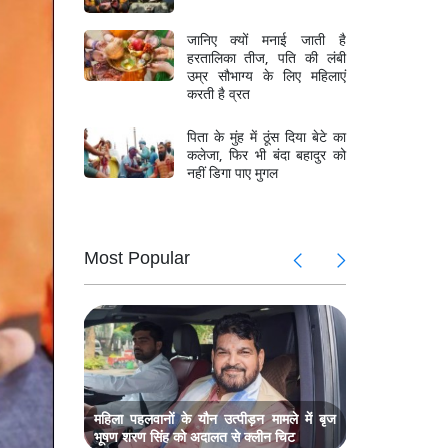
जानिए क्यों मनाई जाती है
हरतालिका तीज, पति की लंबी
उम्र सौभाग्य के लिए महिलाएं
करती है व्रत
पिता के मुंह में ठूंस दिया बेटे का
कलेजा, फिर भी बंदा बहादुर को
नहीं डिगा पाए मुगल
Most Popular
 हमले में
जम्मू-कश्मी
छत्तीसगढ़ के
ें अनोखा
राम मंदिर 
ादव
प्रदर्शन, सा
 की मौत,
भिवंडी में 
मलबे में लोग
महिला पहलवानों के यौन उत्पीड़न मामले में बृज
भूषण शरण सिंह को अदालत से क्लीन चिट