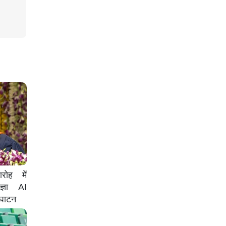
रोह में
ज्ञा AI
्घाटन