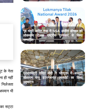
गृह मंत्री अमित शाह ने NSA अजीत डोभाल को
लोकमान्य टिळक राष्ट्रीय पुरस्कार से किया
सम्मानित
ट के नेता
प्रधानमंत्री नरेंद्र मोदी ने भोगपुरम में अल्लूरी
ा ही नहीं
सीताराम राजू इंटरनेशनल एयरपोर्ट का किया
उद्घाटन
 निर्लजता
ा अपमान भी
 का सट्टा