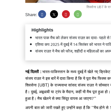
शिवसेना UBT के रा
Share:
Highlights
गृह मंत
लोकमान्
भारत पाक मैच को लेकर संजय राउत का दावा- पहले से
सम्मानित
एशिया कप 2025 में दुबई में 14 सितंबर को भारत ने पा
संजय राउत ने मैच को फौज, शहीदों व महिलाओं का अप
नई दिल्ली :
भारत-पाकिस्तान के मध्य दुबई में खेले गए क्रिकेट
प्रधानमं
संजय राउत ने इस बारें में दावा किया है कि ये पूरा मैच फिक
सीतारा
उद्घाटन
शिवसेना (UBT) के राज्यसभा सांसद संजय राउत ने सोमवार य
है। दुबई, अबूधाबी या ट्रंप के मैदान, कहीं भी मैच पूरा हुआ 
हुआ है। मैच खेलने से क्या सिंदूर वापस आ जाएगा?''
अपनी बात को जारी रखते हुए उन्होंने कहा है कि ''मैच होने 