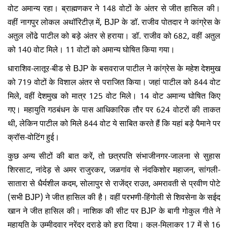
वोट अमान्य रहा। ब्राह्मणकर ने 148 वोटों के अंतर से जीत हासिल की।
वहीं नागपुर लोकल अथॉरिटीज़ में, BJP के डॉ. राजीव पोतदार ने कांग्रेस के
अतुल लोंढे पाटील को बड़े अंतर से हराया। डॉ. राजीव को 682, वहीं अतुल
को 140 वोट मिले। 11 वोटों को अमान्य घोषित किया गया।
धाराशिव-लातूर-बीड से BJP के बसवराज पाटील ने कांग्रेस के महेश देशमुख
को 719 वोटों के विशाल अंतर से पराजित किया। जहां पाटील को 844 वोट
मिले, वहीं देशमुख को मात्र 125 वोट मिले। 14 वोट अमान्य घोषित किए
गए। महायुति गठबंधन के पास आधिकारिक तौर पर 624 वोटरों की ताकत
थी, लेकिन पाटील को मिले 844 वोट ये साबित करते हैं कि यहां बड़े पैमाने पर
क्रॉस-वोटिंग हुई।
कुछ अन्य सीटों की बात करें, तो छत्रपति संभाजीनगर-जालना से सुहास
शिरसाट, नांदेड़ से अमर राजुरकर, जळगांव से नंदकिशोर महाजन, सांगली-
सातारा से धैर्यशील कदम, सोलापुर से राजेंद्र राउत, अमरावती से प्रवीण पोटे
(सभी BJP) ने जीत हासिल की है। वहीं परभणी-हिंगोली से शिवसेना के सईद
खान ने जीत हासिल की। नाशिक की सीट पर BJP के बागी गोकुल गीते ने
महायुति के उम्मीदवार नरेंद्र दराडे को हरा दिया। कुल-मिलाकर 17 में से 16