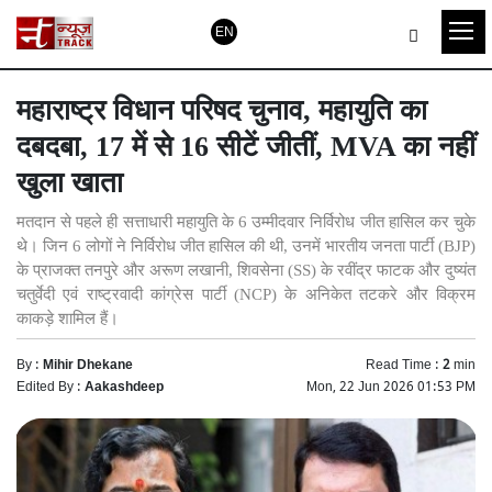
EN
महाराष्ट्र विधान परिषद चुनाव, महायुति का
दबदबा, 17 में से 16 सीटें जीतीं, MVA का नहीं
खुला खाता
मतदान से पहले ही सत्ताधारी महायुति के 6 उम्मीदवार निर्विरोध जीत हासिल कर चुके
थे। जिन 6 लोगों ने निर्विरोध जीत हासिल की थी, उनमें भारतीय जनता पार्टी (BJP)
के प्राजक्त तनपुरे और अरूण लखानी, शिवसेना (SS) के रवींद्र फाटक और दुष्यंत
चतुर्वेदी एवं राष्ट्रवादी कांग्रेस पार्टी (NCP) के अनिकेत तटकरे और विक्रम
काकड़े शामिल हैं।
By :
Mihir Dhekane
Read Time :
2
min
Edited By :
Aakashdeep
Mon, 22 Jun 2026 01:53 PM