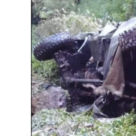
जम्मू-कश
छत्तीसगढ