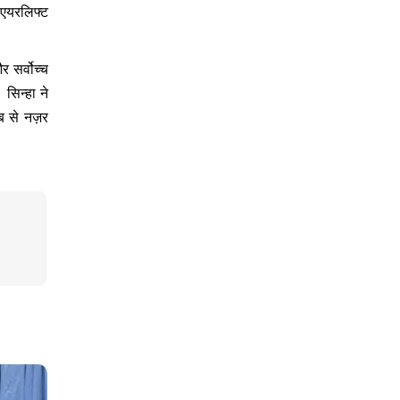
 एयरलिफ्ट
र सर्वोच्च
सिन्हा ने
ीब से नज़र