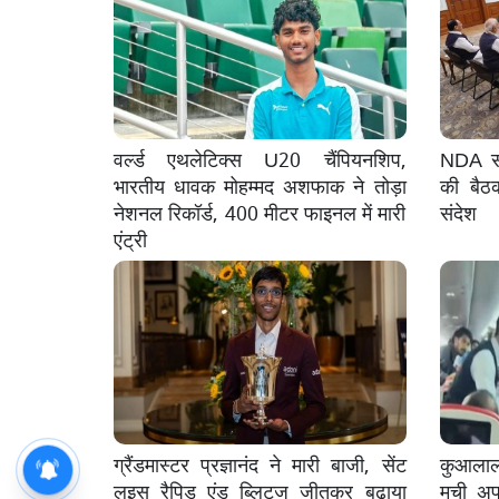
वर्ल्ड एथलेटिक्स U20 चैंपियनशिप,
NDA सां
भारतीय धावक मोहम्मद अशफाक ने तोड़ा
की बैठ
नेशनल रिकॉर्ड, 400 मीटर फाइनल में मारी
संदेश
एंट्री
ग्रैंडमास्टर प्रज्ञानंद ने मारी बाजी, सेंट
कुआलालम
लुइस रैपिड एंड ब्लिट्ज जीतकर बढ़ाया
मची अफर