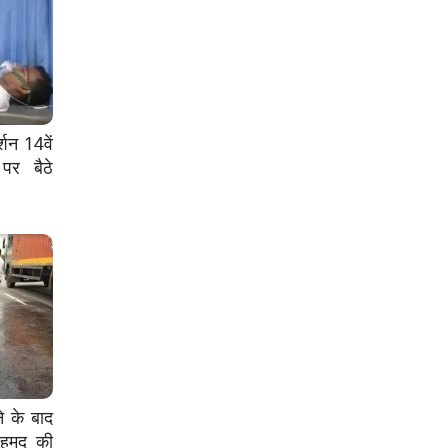
्शन 14वें
पर बैठे
े के बाद
अहमद की