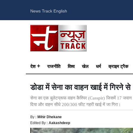
News Track English
देश
राजनीति
विश्व
खेल
धर्म
क्राइम ट्रैक
डोडा में सेना का वाहन खाई में गिरने 
सेना का एक बुलेटप्रूफ वाहन कैस्पिर (Casspir) जिसमें 17 जवान
दिया और वाहन सीधे 200/300 फीट गहरी खाई में जा गिरा।
By :
Mihir Dhekane
Edited By :
Aakashdeep