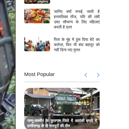
जानिए क्यों मनाई जाती है
हरतालिका तीज, पति की लंबी
उम्र सौभाग्य के लिए महिलाएं
करती है व्रत
पिता के मुंह में ठूंस दिया बेटे का
कलेजा, फिर भी बंदा बहादुर को
नहीं डिगा पाए मुगल
Most Popular
ट में बड़ा
श्री राम जन
 सचिव
फेरबदल, जग
 पर छापा,
बंगाल में पू
28 करोड़ क
, 4.4 लाख
असम में बाढ़
से ज्यादा लो
जम्मू-कश्मीर के कुलगाम जिले में आतंकी हमले में
छत्तीसगढ़ के दो मजदूरों की मौत