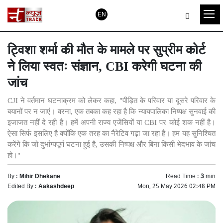
EN
ट्विशा शर्मा की मौत के मामले पर सुप्रीम कोर्ट
ने लिया स्वतः संज्ञान, CBI करेगी घटना की
जांच
CJI ने वर्तमान घटनाक्रम को लेकर कहा, "पीड़ित के परिवार या दूसरे परिवार के
बयानों पर न जाएं। वरना, एक तबका कह रहा है कि न्यायपालिका निष्पक्ष सुनवाई की
इजाजत नहीं दे रही है। हमें अपनी राज्य एजेंसियों या CBI पर कोई शक नहीं है।
ऐसा सिर्फ इसलिए है क्योंकि एक तरह का नैरेटिव गढ़ा जा रहा है। हम यह सुनिश्चित
करेंगे कि जो दुर्भाग्यपूर्ण घटना हुई है, उसकी निष्पक्ष और बिना किसी भेदभाव के जांच
हो।"
By :
Mihir Dhekane
Read Time :
3
min
Edited By :
Aakashdeep
Mon, 25 May 2026 02:48 PM