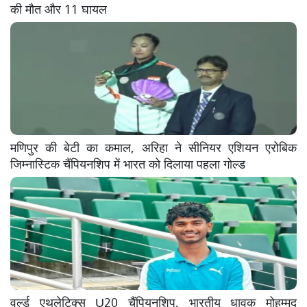
की मौत और 11 घायल
मणिपुर की बेटी का कमाल, अरिहा ने सीनियर एशियन एरोबिक
जिम्नास्टिक चैंपियनशिप में भारत को दिलाया पहला गोल्ड
वर्ल्ड एथलेटिक्स U20 चैंपियनशिप, भारतीय धावक मोहम्मद