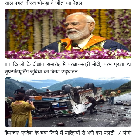
साल पहले नीरज चोपड़ा ने जीता था मेडल
IIT दिल्ली के दीक्षांत समारोह में प्रधानमंत्री मोदी, परम प्रज्ञा AI
सुपरकंप्यूटिंग सुविधा का किया उद्घाटन
हिमाचल प्रदेश के चंबा जिले में यात्रियों से भरी बस पलटी, 7 लोगों