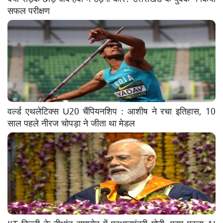
सफल परीक्षण
वर्ल्ड एथलेटिक्स U20 चैंपियनशिप : आशीष ने रचा इतिहास, 10
साल पहले नीरज चोपड़ा ने जीता था मेडल
IIT दिल्ली के दीक्षांत समारोह में प्रधानमंत्री मोदी, परम प्रज्ञा AI