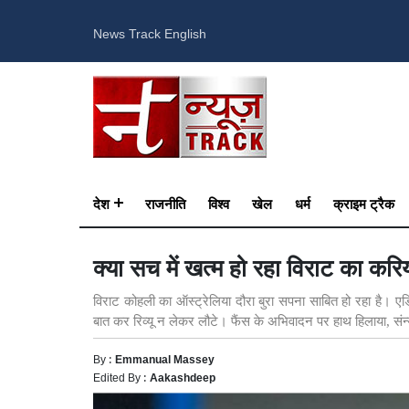
News Track English
देश
राजनीति
विश्व
खेल
धर्म
क्राइम ट्रैक
क्या सच में खत्म हो रहा विराट का कर
विराट कोहली का ऑस्ट्रेलिया दौरा बुरा सपना साबित हो रहा है। ए
बात कर रिव्यू न लेकर लौटे। फैंस के अभिवादन पर हाथ हिलाया, संन
By :
Emmanual Massey
Edited By :
Aakashdeep