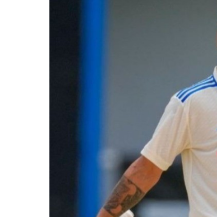
कॉमनवेल्
ने पैरा-प