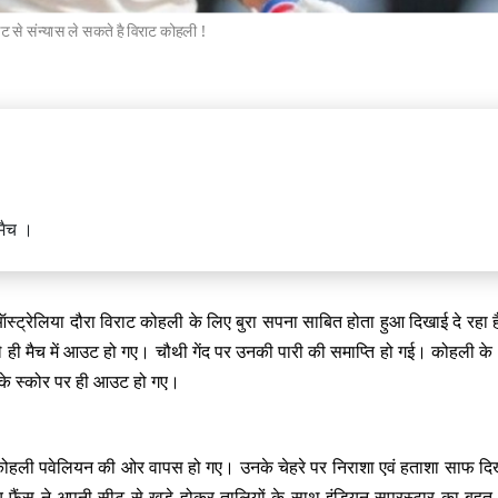
ेट से संन्यास ले सकते है विराट कोहली !
ॉमनवेल्थ गेम्स का हुआ भव्य आगाज, भारत
में अपना दम-खम दिखाने को तैयार
मैच ।
रेलिया दौरा विराट कोहली के लिए बुरा सपना साबित होता हुआ दिखाई दे रहा है
क्रिकेट प्रशंसकों के लिए खुशखबरी,
ले ही मैच में आउट हो गए। चौथी गेंद पर उनकी पारी की समाप्ति हो गई। कोहली के 1
्मा नहीं ले रहे संन्यास, BCCI सचिव ने
तस्वीर
0 के स्कोर पर ही आउट हो गए।
 कोहली पवेलियन की ओर वापस हो गए। उनके चेहरे पर निराशा एवं हताशा साफ दिख
रतीय फैंस ने अपनी सीट से खड़े होकर तालियों के साथ इंडियन सुपरस्टार का बहु