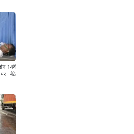
्शन 14वें
पर बैठे