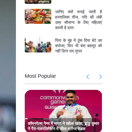
जानिए क्यों मनाई जाती है
हरतालिका तीज, पति की लंबी
उम्र सौभाग्य के लिए महिलाएं
करती है व्रत
पिता के मुंह में ठूंस दिया बेटे का
कलेजा, फिर भी बंदा बहादुर को
नहीं डिगा पाए मुगल
Most Popular
ॉर्ड्स का
रोहित शर्मा 
मुकाबला
मैच हो सकता
ेबाजी के
अक्षर पटेल 
ा
दम पर भारत न
 जबरदस्त
T20 सीरीज 
वापसी, गेंदबा
कॉमनवेल्थ गेम्स में भारत ने खोला खाता, झंडू कुमार
ने पैरा-पावरलिफ्टिंग में जीता ब्रॉन्ज मेडल