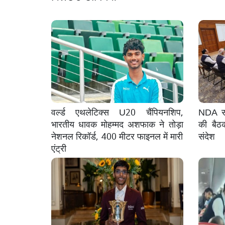
वर्ल्ड एथलेटिक्स U20 चैंपियनशिप,
NDA सां
भारतीय धावक मोहम्मद अशफाक ने तोड़ा
की बैठ
नेशनल रिकॉर्ड, 400 मीटर फाइनल में मारी
संदेश
एंट्री