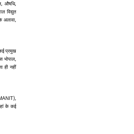
ल, औषधि,
ल विद्युत
के अलावा,
 कई प्रमुख
्स भोपाल,
ा ही नहीं
न (MANIT),
यहां के कई