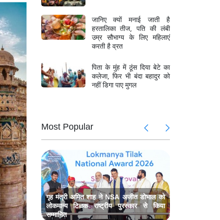
जानिए क्यों मनाई जाती है
हरतालिका तीज, पति की लंबी
उम्र सौभाग्य के लिए महिलाएं
करती है व्रत
पिता के मुंह में ठूंस दिया बेटे का
कलेजा, फिर भी बंदा बहादुर को
नहीं डिगा पाए मुगल
Most Popular
ें अनोखा
राम मंदिर 
ादव
प्रदर्शन, सा
 की मौत,
भिवंडी में 
मलबे में लोग
ट में बड़ा
श्री राम जन
 सचिव
फेरबदल, जग
गृह मंत्री अमित शाह ने NSA अजीत डोभाल को
लोकमान्य टिळक राष्ट्रीय पुरस्कार से किया
सम्मानित