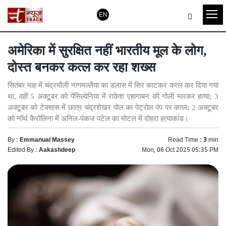
EN
अमेरिका में सुरक्षित नहीं भारतीय मूल के लोग,
दोस्त बनकर कत्ल कर रहा शख्स
सितंबर माह में चंद्रमौली नागमल्लैया का डलास में सिर काटकर कत्ल कर दिया गया
था, वहीं 5 अक्टूबर को पेंसिल्वेनिया में राकेश एहागाबन की गोली मारकर हत्या; 3
अक्टूबर को टेक्सास में छात्र चंद्रशेखर पोल का पेट्रोल पंप पर कत्ल; 2 अक्टूबर
को नॉर्थ कैरोलिना में अनिल-पंकज पटेल का मोटल में दोहरा हत्याकांड।
By :
Emmanual Massey
Read Time :
3
min
Edited By :
Aakashdeep
Mon, 06 Oct 2025 05:35 PM