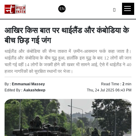
EN
आखिर किस बात पर थाईलैंड और कंबोडिया के
बीच छिड़ गई जंग
थाईलैंड और कंबोडिया की सैन्य ताकत में ज़मीन-आसमान फर्क कहा जाता है।
थाईलैंड और कंबोडिया के बीच युद्ध हुआ, हालाँकि इस युद्ध के बाद 12 लोगों की जान
चली गई वहीं 14 लोगों के जख्मी होने की खबर भी सामने आई, ऐसे में थाईलैंड ने 40
हजार नागरिकों को सुरक्षित स्थानों पर भेजा।
By :
Emmanual Massey
Read Time :
2
min
Edited By :
Aakashdeep
Thu, 24 Jul 2025 06:43 PM