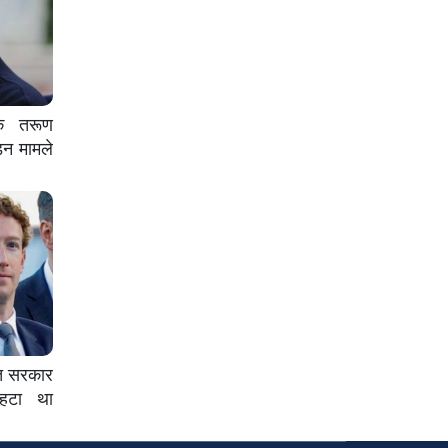
क तरूण
ड़न मामले
रत सरकार
 हटा था