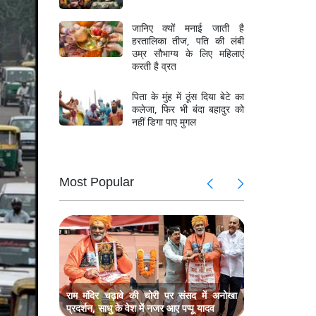
जानिए क्यों मनाई जाती है
हरतालिका तीज, पति की लंबी
उम्र सौभाग्य के लिए महिलाएं
करती है व्रत
पिता के मुंह में ठूंस दिया बेटे का
कलेजा, फिर भी बंदा बहादुर को
नहीं डिगा पाए मुगल
Most Popular
 पर छापा,
बंगाल में पू
28 करोड़ क
, 4.4 लाख
असम में बाढ़
से ज्यादा लो
ुवक, बेबस
नर्मदा नदी म
परिवार के स
राम मंदिर चढ़ावे की चोरी पर संसद में अनोखा
प्रदर्शन, साधु के वेश में नजर आए पप्पू यादव