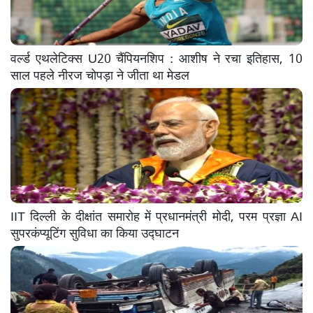
वर्ल्ड एथलेटिक्स U20 चैंपियनशिप : आशीष ने रचा इतिहास, 10
साल पहले नीरज चोपड़ा ने जीता था मेडल
IIT दिल्ली के दीक्षांत समारोह में प्रधानमंत्री मोदी, परम प्रज्ञा AI
सुपरकंप्यूटिंग सुविधा का किया उद्घाटन