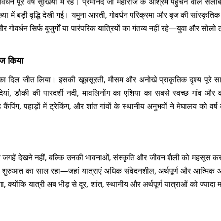
धन पूरे वर्ष सुर्खियों में रहे। प्रेमानंद जी महाराज के आश्रम पहुंचने वाले सेले
संख्या में बड़ी वृद्धि देखी गई। यमुना आरती, गोवर्धन परिक्रमा और बृज की सांस्कृत
र गोवर्धन सिर्फ बुजुर्गों या पारंपरिक यात्रियों का गंतव्य नहीं रहे—युवा और सोलो ट्
ाज किया
रेमियों का दिल जीत लिया। इसकी खूबसूरती, मौसम और अनोखे प्राकृतिक दृश्य पूरे
 वादियां, डौकी की पारदर्शी नदी, मावलिनोंग का एशिया का सबसे स्वच्छ गांव और क
ंग, पहाड़ों में ट्रेकिंग, और शांत गांवों के स्थानीय अनुभवों ने मेघालय को वर्
नदार जगहें देखने नहीं, बल्कि उनकी भावनाओं, संस्कृति और जीवन शैली को महसूस क
ी शुरुआत का साल रहा—जहां यात्राएं अधिक संवेदनशील, अर्थपूर्ण और आत्मिक अ
क्योंकि यात्री अब भीड़ से दूर, शांत, स्थानीय और अर्थपूर्ण यात्राओं को ज्यादा मह