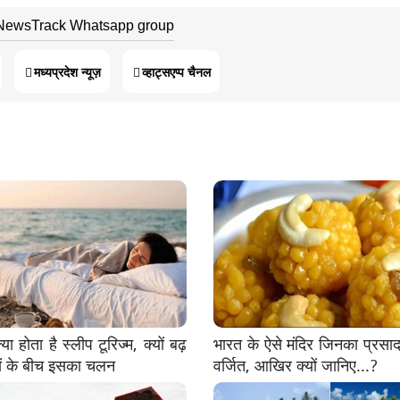
 NewsTrack Whatsapp group
मध्यप्रदेश न्यूज़
व्हाट्सएप्प चैनल
या होता है स्लीप टूरिज्म, क्यों बढ़
भारत के ऐसे मंदिर जिनका प्रसाद
ों के बीच इसका चलन
वर्जित, आखिर क्यों जानिए...?