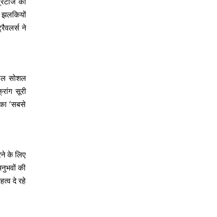
ब्रिटीज की
िक झलकियों
रैवलर्स ने
 साल सोशल
्रांग सूरी
ष का ‘सबसे
रने के लिए
नुभवों की
त्व दे रहे