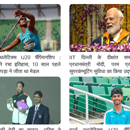
 एथलेटिक्स U20 चैंपियनशिप :
IIT दिल्ली के दीक्षांत समा
े रचा इतिहास, 10 साल पहले
प्रधानमंत्री मोदी, परम प्र
पड़ा ने जीता था मेडल
सुपरकंप्यूटिंग सुविधा का किया उद
 की बेटी का कमाल, अरिहा ने
वर्ल्ड एथलेटिक्स U20 चैंप