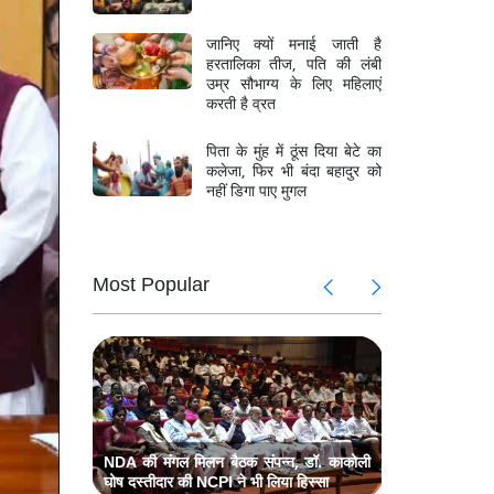
जानिए क्यों मनाई जाती है
हरतालिका तीज, पति की लंबी
उम्र सौभाग्य के लिए महिलाएं
करती है व्रत
पिता के मुंह में ठूंस दिया बेटे का
कलेजा, फिर भी बंदा बहादुर को
नहीं डिगा पाए मुगल
के खिलाफ
CJP प्रदर्
Most Popular
गांधी और
प्रधानमंत्
ल मिलन,
मॉनसून सत
कांग्रेस का प
ज नेता भी
प्रधानमंत्र
संबोधित,
प्रधानमंत्र
रहे मौजूद
्टिव होने
मॉनसून और म
पर दिया जोर
NDA की मंगल मिलन बैठक संपन्न, डॉ. काकोली
घोष दस्तीदार की NCPI ने भी लिया हिस्सा