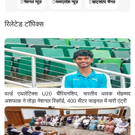
नेशनल न्यूज़
मध्यप्रदेश न्यूज़
व्हाट्सएप्प चैनल
रिलेटेड टॉपिक्स
वर्ल्ड एथलेटिक्स U20 चैंपियनशिप, भारतीय धावक मोहम्मद
अशफाक ने तोड़ा नेशनल रिकॉर्ड, 400 मीटर फाइनल में मारी एंट्री