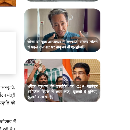
सोनम वांगचुक अस्पताल से डिस्चार्ज, लद्दाख लौटने
से पहले राजघाट पर बापू को दी श्रद्धांजलि
संस्कृति,
धर्मेंद्र प्रधान के इस्तीफे पर CJP फाउंडर
अभिजीत दिपके ने कसा तंज, झुकती है दुनिया,
टन मंत्री
झुकाने वाला चाहिए
स्कृति को
ोत्सव में
शा रही है।