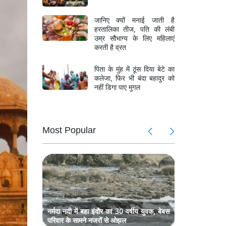
जानिए क्यों मनाई जाती है
हरतालिका तीज, पति की लंबी
उम्र सौभाग्य के लिए महिलाएं
करती है व्रत
पिता के मुंह में ठूंस दिया बेटे का
कलेजा, फिर भी बंदा बहादुर को
नहीं डिगा पाए मुगल
Most Popular
षा मंत्री
CJP के प्रद
धर्मेंद्र प्र
ा रही है
देशभर में 
रू
देवशयनी एका
गांधी, कहा
धर्मेंद्र प्र
छात्रों की म
नर्मदा नदी में बहा इंदौर का 30 वर्षीय युवक, बेबस
परिवार के सामने नजरों से ओझल