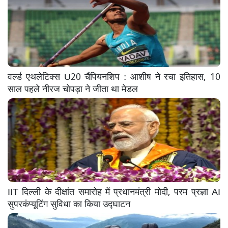
वर्ल्ड एथलेटिक्स U20 चैंपियनशिप : आशीष ने रचा इतिहास, 10
साल पहले नीरज चोपड़ा ने जीता था मेडल
IIT दिल्ली के दीक्षांत समारोह में प्रधानमंत्री मोदी, परम प्रज्ञा AI
सुपरकंप्यूटिंग सुविधा का किया उद्घाटन