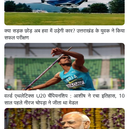
क्या सड़क छोड़ अब हवा में उड़ेगी कार? उत्तराखंड के युवक ने किया
सफल परीक्षण
वर्ल्ड एथलेटिक्स U20 चैंपियनशिप : आशीष ने रचा इतिहास, 10
साल पहले नीरज चोपड़ा ने जीता था मेडल