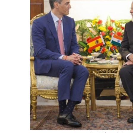
भारत-जा
में नई स
बताया छ