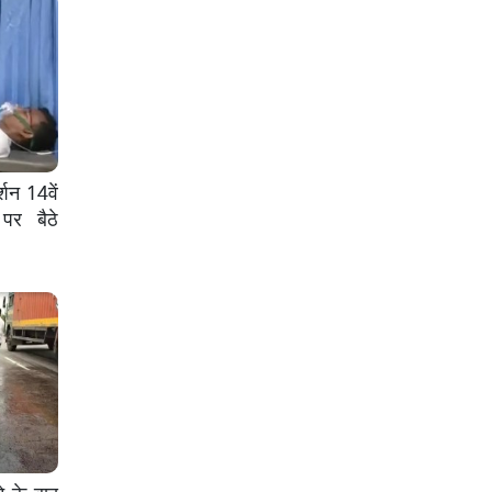
्शन 14वें
पर बैठे
े के बाद