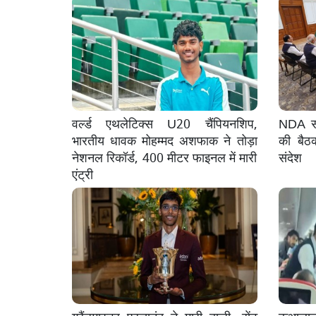
वर्ल्ड एथलेटिक्स U20 चैंपियनशिप,
NDA सां
भारतीय धावक मोहम्मद अशफाक ने तोड़ा
की बैठ
नेशनल रिकॉर्ड, 400 मीटर फाइनल में मारी
संदेश
एंट्री
ग्रैंडमास्टर प्रज्ञानंद ने मारी बाजी, सेंट
कुआलालम