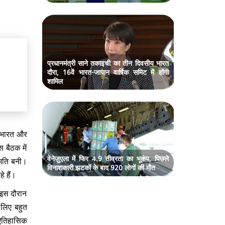
प्रधानमंत्री साने तकाइची का तीन दिवसीय भारत
दौरा, 16वें भारत-जापान वार्षिक समिट में होंगी
शामिल
त भारत और
स बैठक में
वेनेज़ुएला में फिर 4.9 तीव्रता का भूकंप, पिछले
हमति बनी।
विनाशकारी झटकों के बाद 920 लोगों की मौत
े हैं।
। इस दौरान
 लिए बहुत
 ऐतिहासिक