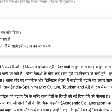
ट्रपति सांचेज और फिनलैंड के प्रधानमंत्री ओर्पो से की मुलाकात।
ंत्री साने तकाइची का तीन दिवसीय भारत
े पर जोर दिया।
वें भारत-जापान वार्षिक समिट में होंगी
जा रहा है।
्जी में साझेदारी बढ़ाने का लक्ष्य रखा।
8 फरवरी को नई दिल्ली में प्रधानमंत्री नरेंद्र मोदी से मुलाकात की। ये मुलाका
ानी जा रही है। दोनों नेताओं के बीच कई अहम मुद्दों पर विस्तार से चर्चा हुई। इ
ला में फिर 4.9 तीव्रता का भूकंप, पिछले
गया। खास तौर पर तकनीक और डिजिटल क्षेत्रों में साझेदारी बढ़ाने को लेकर स
री झटकों के बाद 920 लोगों की मौत
 के साल (India-Spain Year of Culture, Tourism and AI) के रूप में मना रह
र्यटन को बढ़ावा देने के जरिए दोनों देशों के रिश्तों को नई दिशा देने की योजना है
रत आया था, जो दोनों देशों के शैक्षणिक सहयोग (Academic Collaboration) के
ात को बहुत उपयोगी और सार्थक बताया। उन्होंने कहा कि यूरोपियन यूनियन के साथ