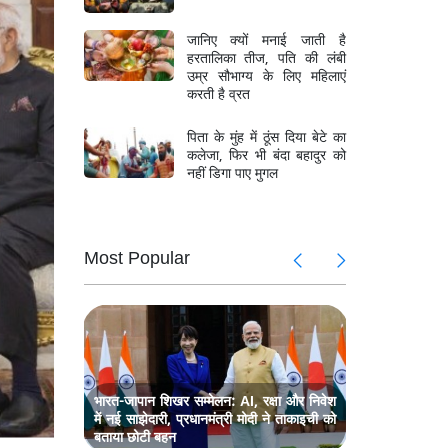
जानिए क्यों मनाई जाती है
हरतालिका तीज, पति की लंबी
उम्र सौभाग्य के लिए महिलाएं
करती है व्रत
पिता के मुंह में ठूंस दिया बेटे का
कलेजा, फिर भी बंदा बहादुर को
नहीं डिगा पाए मुगल
Most Popular
ोदी, नेशनल
सेशेल्स के दौ
 शामिल
डे समारोह में
तबाही, 10
वेनेजुएला मे
जयशंकर की
दक्षिण कोरि
ंका
हजार से अधि
सहयोग पर
मुलाकात, त
चर्चा
भारत-जापान शिखर सम्मेलन: AI, रक्षा और निवेश
में नई साझेदारी, प्रधानमंत्री मोदी ने ताकाइची को
बताया छोटी बहन