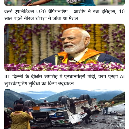
वर्ल्ड एथलेटिक्स U20 चैंपियनशिप : आशीष ने रचा इतिहास, 10
साल पहले नीरज चोपड़ा ने जीता था मेडल
IIT दिल्ली के दीक्षांत समारोह में प्रधानमंत्री मोदी, परम प्रज्ञा AI
सुपरकंप्यूटिंग सुविधा का किया उद्घाटन