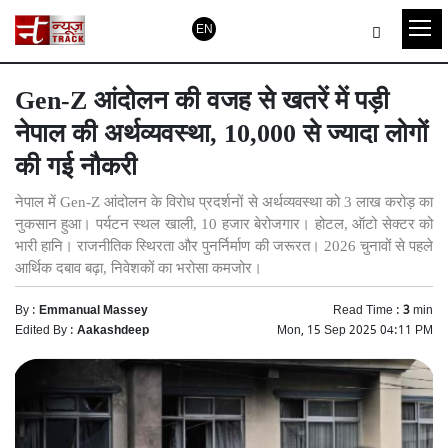
EN
Gen-Z आंदोलन की वजह से खतरें में पड़ी
नेपाल की अर्थव्यवस्था, 10,000 से ज्यादा लोगों
की गई नौकरी
नेपाल में Gen-Z आंदोलन के विरोध प्रदर्शनों से अर्थव्यवस्था को 3 लाख करोड़ का
नुकसान हुआ। पर्यटन स्थल खाली, 10 हजार बेरोजगार। होटल, ऑटो सेक्टर को
भारी हानि। राजनीतिक स्थिरता और पुनर्निर्माण की जरूरत। 2026 चुनावों से पहले
आर्थिक दबाव बढ़ा, निवेशकों का भरोसा कमजोर।
By :
Emmanual Massey
Read Time :
3
min
Edited By :
Aakashdeep
Mon, 15 Sep 2025 04:11 PM