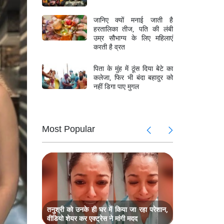
जानिए क्यों मनाई जाती है
हरतालिका तीज, पति की लंबी
उम्र सौभाग्य के लिए महिलाएं
करती है व्रत
पिता के मुंह में ठूंस दिया बेटे का
कलेजा, फिर भी बंदा बहादुर को
नहीं डिगा पाए मुगल
Most Popular
 लोगों के
कैंसर के आगे
ी शेफाली
सिद्धार्थ श
लिए एक्ट्रे
हैरान हुए
जरीवाला, 'क
लोग
ल मदर और
आसान नही थ
एक्ट्रेस होन
तनुश्री को उनके ही घर में किया जा रहा परेशान,
वीडियो शेयर कर एक्ट्रेस ने मांगी मदद