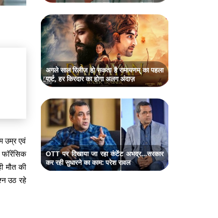
अगले साल रिलीज हो सकता है रामायणम् का पहला
पार्ट, हर किरदार का होगा अलग अंदाज़
 उम्र एवं
 फॉरेंसिक
OTT पर दिखाया जा रहा कंटेंट अभद्र...सरकार
कर रही सुधारने का काम: परेश रावल
ही मौत की
्न उठ रहे