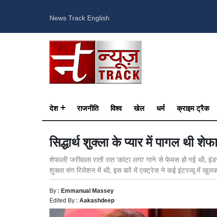
News Track English
देश
राजनीति
विश्व
खेल
धर्म
क्राइम ट्रैक
सिद्धार्थ शुक्ला के प्यार में पागल थी 
शेफाली जरीवाला रातों रात 'कांटा लगा' गाने से फेमस हो गई थी, इंडस्
शुक्ला संग रिलेशन में थी, इस बारें में एक्ट्रेस ने कई इंटरव्यू म
By :
Emmanual Massey
Edited By :
Aakashdeep