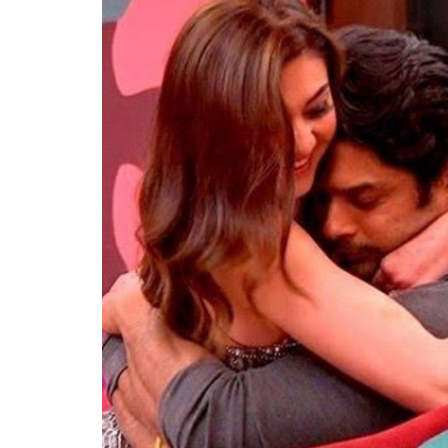
तनुश्री 
वीडियो श