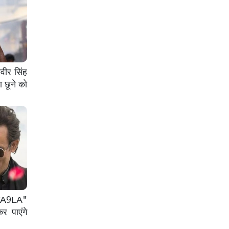
वीर सिंह
 छूने को
 "FA9LA"
कर पाएंगे