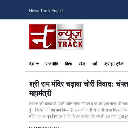
News Track English
देश
राजनीति
विश्व
खेल
धर्म
क्राइम ट्रैक
श्री राम मंदिर चढ़ावा चोरी विवाद: च
महामंत्री
ट्रस्ट की बैठक से पहले महंत नृत्य गोपाल दास का एक पत्र भी साम
हूँ। जिसने भी यह पाप किया है, उसको कड़ी से कड़ी सजा मिलनी चाहि
मोदी जी पर पूर्व विश्वास है कि वो हर व्यक्ति को जो भी इस पाप जुड़
By :
Mihir Dhekane