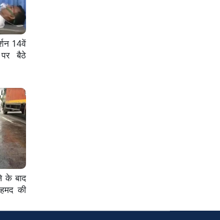
्शन 14वें
पर बैठे
े के बाद
अहमद की