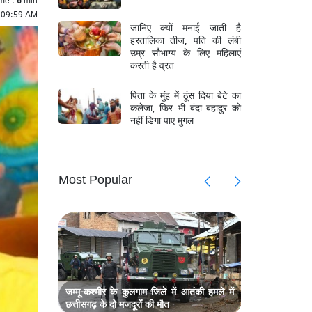
6 09:59 AM
जानिए क्यों मनाई जाती है
हरतालिका तीज, पति की लंबी
उम्र सौभाग्य के लिए महिलाएं
करती है व्रत
पिता के मुंह में ठूंस दिया बेटे का
कलेजा, फिर भी बंदा बहादुर को
नहीं डिगा पाए मुगल
Most Popular
ट में बड़ा
श्री राम जन
 सचिव
फेरबदल, जग
 पर छापा,
बंगाल में पू
28 करोड़ क
, 4.4 लाख
असम में बाढ़
से ज्यादा लो
जम्मू-कश्मीर के कुलगाम जिले में आतंकी हमले में
छत्तीसगढ़ के दो मजदूरों की मौत