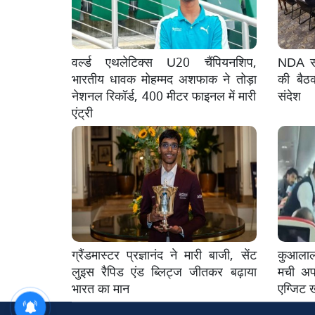
वर्ल्ड एथलेटिक्स U20 चैंपियनशिप,
NDA सां
भारतीय धावक मोहम्मद अशफाक ने तोड़ा
की बैठ
नेशनल रिकॉर्ड, 400 मीटर फाइनल में मारी
संदेश
एंट्री
ग्रैंडमास्टर प्रज्ञानंद ने मारी बाजी, सेंट
कुआलालम
लुइस रैपिड एंड ब्लिट्ज जीतकर बढ़ाया
मची अफर
भारत का मान
एग्जिट 