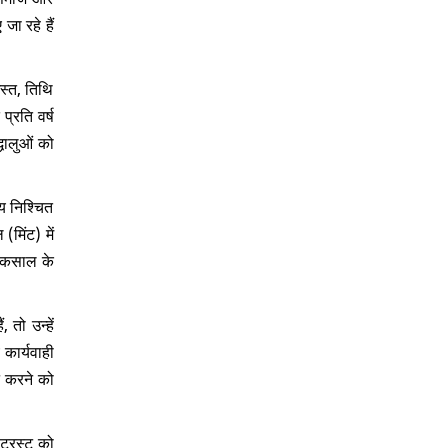
ा रहे हैं
मस्त, तिथि
प्रति वर्ष
्धालुओं को
य निश्चित
मिंट) में
 टकसाल के
 तो उन्हें
कार्यवाही
दन करने को
ट्रस्ट को