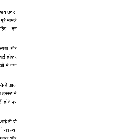
 बाद उतर-
ूरे मामले
ाहिए – इन
ज कराया और
रवाई होकर
 में क्या
िन्हें आज
 ट्रस्ट ने
ी होने पर
 आई टी से
ी व्यवस्था
ू समाज और