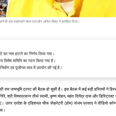
 आने के बाद महामंत्री चंपत राय और अनिल मिश्र ने इस्तीफा दिया।
िर चढ़ावे की चोरी पर संसद में अनोखा
, साधु के वेश में नजर आए पप्पू यादव
टे का नाम हटाने का निर्णय लिया गया।
यीय विशेष समिति का गठन किया गया है।
ए
निर्माण एवं पूंजीगत व्यय में उपयोग की गई है।
में एक इमारत का हिस्सा ढहा, 9 की मौत,
लोगों के दबे होने की आशंका
 श्री राम जन्मभूमि ट्रस्ट की बैठक हो चुकी है। इस बैठक में कई बड़ी हस्तियों ने हि
गिरि, श्री विश्वप्रसन्न तीर्थ स्वामी, कृष्ण मोहन, महंत दिनेंद्र दास और डिस्ट्रिक्ट 
। उत्तर प्रदेश के एडिशनल चीफ सेक्रेटरी (होम) संजय प्रसाद ने वीडियो कॉन्फ्र
लिया।