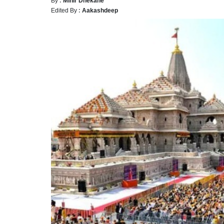
Edited By :
Aakashdeep
जम्मू-कश
छत्तीसगढ