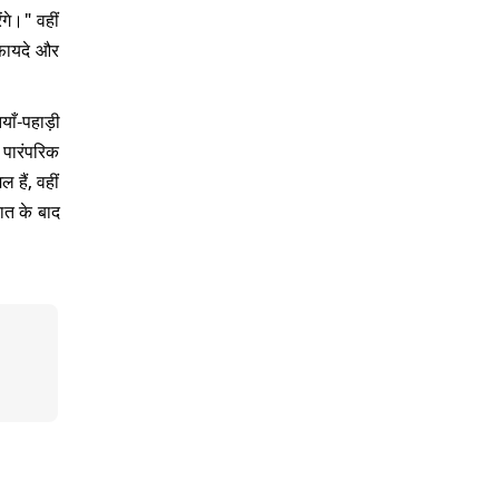
गे।" वहीं
 फायदे और
ँ-पहाड़ी
 पारंपरिक
 हैं, वहीं
रात के बाद