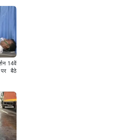
्शन 14वें
पर बैठे