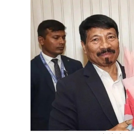
NDA की 
घोष दस्त