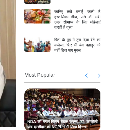
जानिए क्यों मनाई जाती है
हरतालिका तीज, पति की लंबी
उम्र सौभाग्य के लिए महिलाएं
करती है व्रत
पिता के मुंह में ठूंस दिया बेटे का
कलेजा, फिर भी बंदा बहादुर को
नहीं डिगा पाए मुगल
के खिलाफ
CJP प्रदर्
Most Popular
गांधी और
प्रधानमंत्
ल मिलन,
मॉनसून सत
कांग्रेस का प
ज नेता भी
प्रधानमंत्र
संबोधित,
प्रधानमंत्र
रहे मौजूद
्टिव होने
मॉनसून और म
पर दिया जोर
NDA की मंगल मिलन बैठक संपन्न, डॉ. काकोली
घोष दस्तीदार की NCPI ने भी लिया हिस्सा