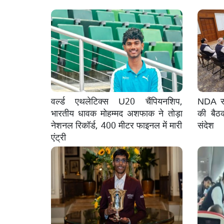
वर्ल्ड एथलेटिक्स U20 चैंपियनशिप,
NDA सां
भारतीय धावक मोहम्मद अशफाक ने तोड़ा
की बैठ
नेशनल रिकॉर्ड, 400 मीटर फाइनल में मारी
संदेश
एंट्री