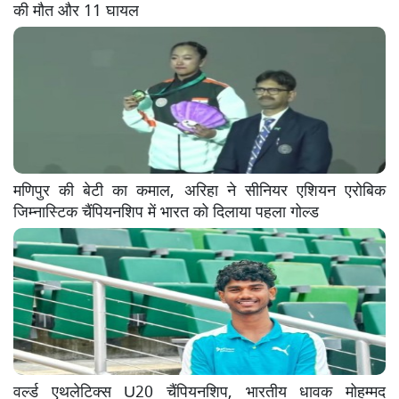
की मौत और 11 घायल
मणिपुर की बेटी का कमाल, अरिहा ने सीनियर एशियन एरोबिक
जिम्नास्टिक चैंपियनशिप में भारत को दिलाया पहला गोल्ड
वर्ल्ड एथलेटिक्स U20 चैंपियनशिप, भारतीय धावक मोहम्मद