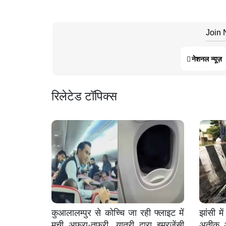
Join
नेशनल न्यूज़
रिलेटेड टॉपिक्स
कुआलालम्पुर से कोच्चि जा रही फ्लाइट में
झांसी म
मची अफरा-तफरी, यात्री द्वारा इमरजेंसी
अतीक अ