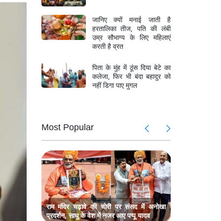
जानिए क्यों मनाई जाती है
हरतालिका तीज, पति की लंबी
उम्र सौभाग्य के लिए महिलाएं
करती है व्रत
पिता के मुंह में ठूंस दिया बेटे का
कलेजा, फिर भी बंदा बहादुर को
नहीं डिगा पाए मुगल
Most Popular
 पर छापा,
बंगाल में पू
28 करोड़ क
, 4.4 लाख
असम में बाढ़
से ज्यादा लो
ुवक, बेबस
नर्मदा नदी म
परिवार के स
राम मंदिर चढ़ावे की चोरी पर संसद में अनोखा
प्रदर्शन, साधु के वेश में नजर आए पप्पू यादव