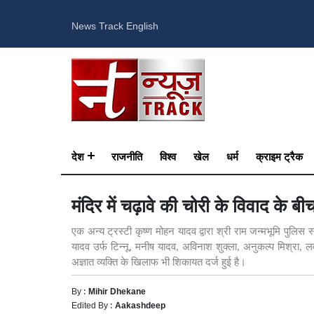
News Track English
देश
राजनीति
विश्व
खेल
धर्म
क्राइम ट्रैक
मंदिर में चढ़ावे की चोरी के विवाद के ब
एक अन्य ट्रस्टी कृष्ण मोहन यादव द्वारा श्री राम जन्मभूमि पुलिस
यादव उर्फ टिन्नू, मनीष यादव, अविनाश शुक्ला, अनुकल्प मिश्रा, ल
अज्ञात व्यक्ति के खिलाफ भी शिकायत दर्ज हुई है।
By :
Mihir Dhekane
Edited By :
Aakashdeep