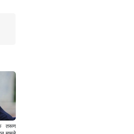
क तरूण
ड़न मामले