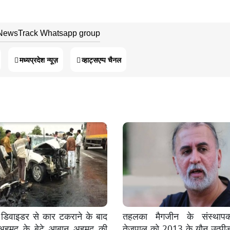
 NewsTrack Whatsapp group
मध्यप्रदेश न्यूज़
व्हाट्सएप्प चैनल
ें डिवाइडर से कार टकराने के बाद
तहलका मैगजीन के संस्थाप
हमद के बेटे आबान अहमद की
तेजपाल को 2013 के यौन उत्पी