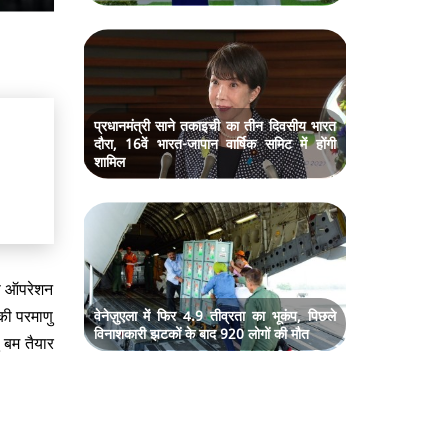
प्रधानमंत्री साने तकाइची का तीन दिवसीय भारत
दौरा, 16वें भारत-जापान वार्षिक समिट में होंगी
शामिल
इस ऑपरेशन
 की परमाणु
वेनेज़ुएला में फिर 4.9 तीव्रता का भूकंप, पिछले
विनाशकारी झटकों के बाद 920 लोगों की मौत
ु बम तैयार