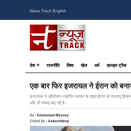
News Track English
देश
राजनीति
विश्व
खेल
धर्म
क्राइम ट्रैक
एक बार फिर इजरायल ने ईरान को बनाया
इजरायल ने ऑपरेशन राइजिंग लायन के तहत ईरान के परमाणु ठिकानों, व
और भी ज्यादा बढ़ गई है।
By :
Emmanual Massey
Edited By :
Aakashdeep