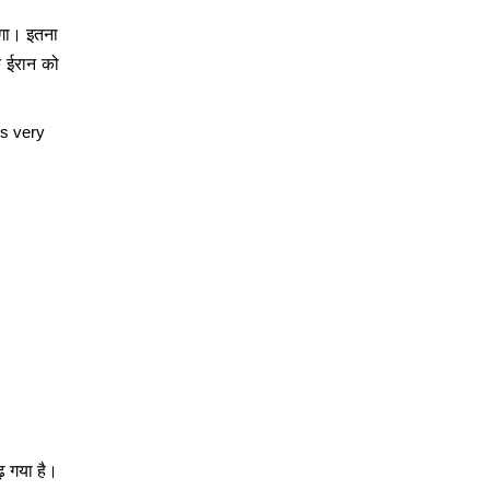
एगा। इतना
ि ईरान को
's very
ढ़ गया है।