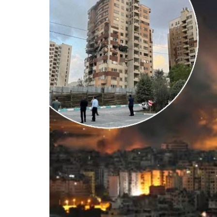
भारत-जा
में नई स
बताया छ