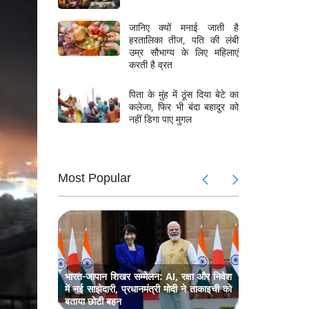
जानिए क्यों मनाई जाती है
हरतालिका तीज, पति की लंबी
उम्र सौभाग्य के लिए महिलाएं
करती है व्रत
पिता के मुंह में ठूंस दिया बेटे का
कलेजा, फिर भी बंदा बहादुर को
नहीं डिगा पाए मुगल
Most Popular
ोदी, नेशनल
सेशेल्स के दौ
 शामिल
डे समारोह में
तबाही, 10
वेनेजुएला मे
जयशंकर की
दक्षिण कोरि
ंका
हजार से अधि
सहयोग पर
मुलाकात, त
चर्चा
भारत-जापान शिखर सम्मेलन: AI, रक्षा और निवेश
में नई साझेदारी, प्रधानमंत्री मोदी ने ताकाइची को
बताया छोटी बहन