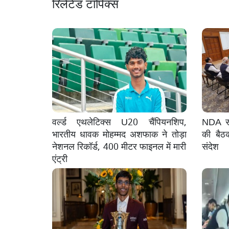
रिलेटेड टॉपिक्स
वर्ल्ड एथलेटिक्स U20 चैंपियनशिप,
NDA सां
भारतीय धावक मोहम्मद अशफाक ने तोड़ा
की बैठ
नेशनल रिकॉर्ड, 400 मीटर फाइनल में मारी
संदेश
एंट्री