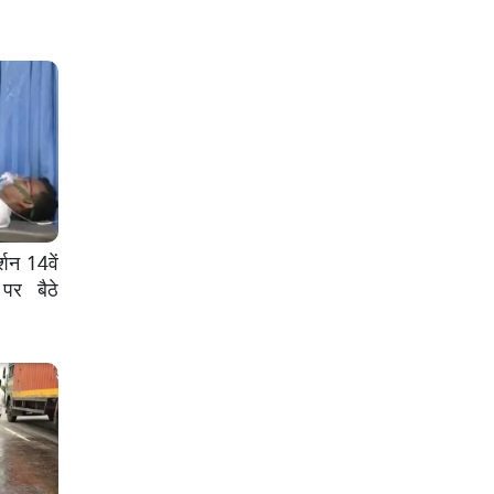
्शन 14वें
पर बैठे